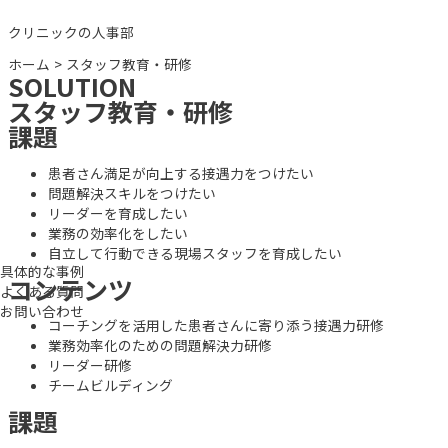
内
クリニックの人事部
容
を
ホーム
スタッフ教育・研修
ス
SOLUTION
キ
スタッフ教育・研修
ッ
課題
プ
患者さん満足が向上する接遇力をつけたい
問題解決スキルをつけたい
リーダーを育成したい
業務の効率化をしたい
自立して行動できる現場スタッフを育成したい
具体的な事例
コンテンツ
よくある質問
お問い合わせ
コーチングを活用した患者さんに寄り添う接遇力研修
業務効率化のための問題解決力研修
リーダー研修
チームビルディング
課題