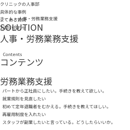
内
クリニックの人事部
容
具体的な事例
ホーム
人事・労務業務支援
を
よくある質問
SOLUTION
ス
お問い合わせ
キ
人事・労務業務支援
ッ
プ
Contents
コンテンツ
労務業務支援
パートから正社員にしたい。手続きを教えて欲しい。
就業規則を見直したい
初めて定年退職者をむかえる。手続きを教えてほしい。
再雇用制度を入れたい
スタッフが副業したいと言っている。どうしたらいいか。